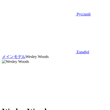
Русский
Español
メイン
モデル
Wesley Woods