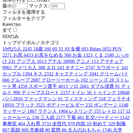
最小:
マックス:
フィルタを適用する
フィルターをクリア
Качество
全て
HDのみ
トップゲイポルノカテゴリ
10代の人
2245
18歳
166
69
33
AV女優
693
Bdsm
1852
POV
2271
お尻
6433
お尻をなめる
560
お金
1323
くま
2180
ぶっか
け
231
アジア人
1613
アナル
18990
アニメ
113
アマチュア
9961
アメリカ人
388
エロ
243
オナニー
2747
カウボーイ
341
カップル
1394
キス
2332
キャスティング
1041
クリームパイ
666
グループ
2887
グローリーホール
192
ジーンズ
28
ストレ
ート男
4359
スポーツ選手
4013
ソロ
2661
ダブル浸透
91
ディ
ルド
990
ディープスロート
2157
トイレ
56
トゥインク
19848
パパ
2816
ファックマシン
61
フィスティング
518
フェラチオ
18916
ブラック
3521
ボディービルダー
232
ボンデージ
1148
マッサージ
1867
ラテン人
1904
レスリング
155
レトロ
117
ロ
ッカールーム
236
三人組
2277
下着
461
乱交パーティー
1142
事務室
464
入れ墨
3733
全世代
979
内気
19
初めて
329
制服
867
医師
900
売春婦
80
変態
86
大人のおもちゃ
1746
大学