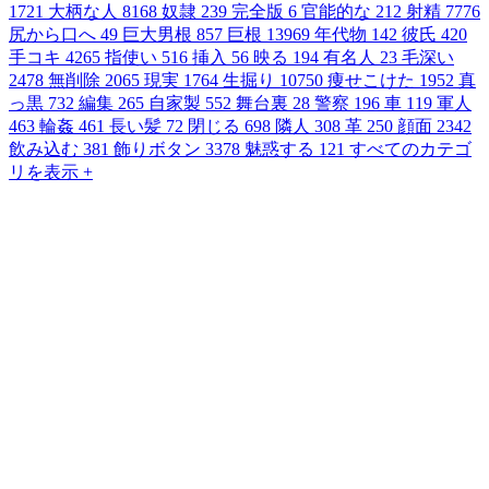
1721
大柄な人
8168
奴隷
239
完全版
6
官能的な
212
射精
7776
尻から口へ
49
巨大男根
857
巨根
13969
年代物
142
彼氏
420
手コキ
4265
指使い
516
挿入
56
映る
194
有名人
23
毛深い
2478
無削除
2065
現実
1764
生掘り
10750
痩せこけた
1952
真
っ黒
732
編集
265
自家製
552
舞台裏
28
警察
196
車
119
軍人
463
輪姦
461
長い髪
72
閉じる
698
隣人
308
革
250
顔面
2342
飲み込む
381
飾りボタン
3378
魅惑する
121
すべてのカテゴ
リを表示 +