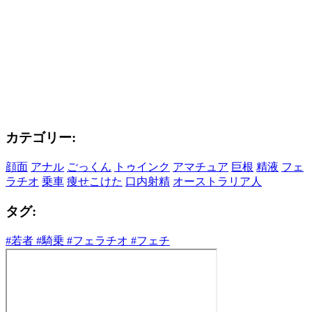
カテゴリー:
顔面
アナル
ごっくん
トゥインク
アマチュア
巨根
精液
フェ
ラチオ
乗車
痩せこけた
口内射精
オーストラリア人
タグ:
#若者
#騎乗
#フェラチオ
#フェチ